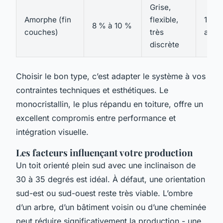
Grise,
Amorphe (fin
flexible,
15 à 
8 % à 10 %
couches)
très
ans
discrète
Choisir le bon type, c’est adapter le système à vos
contraintes techniques et esthétiques. Le
monocristallin, le plus répandu en toiture, offre un
excellent compromis entre performance et
intégration visuelle.
Les facteurs influençant votre production
Un toit orienté plein sud avec une inclinaison de
30 à 35 degrés est idéal. À défaut, une orientation
sud-est ou sud-ouest reste très viable. L’ombre
d’un arbre, d’un bâtiment voisin ou d’une cheminée
peut réduire significativement la production - une