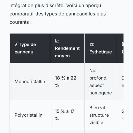
intégration plus discrète. Voici un aperçu
comparatif des types de panneaux les plus
courants :
📈
⚡ Type de
🎨
⏳
Rendement
panneau
Esthétique
Long
moyen
Noir
18 % à 22
profond,
25 à
Monocristallin
%
aspect
ans
homogène
Bleu vif,
15 % à 17
20 à
Polycristallin
structure
%
ans
visible