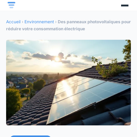
Accueil
›
Environnement
›
Des panneaux photovoltaïques pour
réduire votre consommation électrique