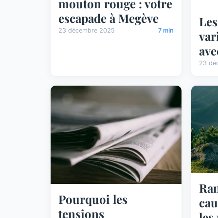
mouton rouge : votre
escapade à Megève
Les
23 décembre 2025
7 min
var
ave
23 dé
Ra
Pourquoi les
cau
tensions
les