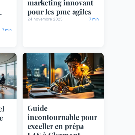
marketing innovant
pour les pme agiles
-
24 novembre 2025
7 min
7 min
Guide
el
incontournable pour
e
exceller en prépa
LAS à Clermont-