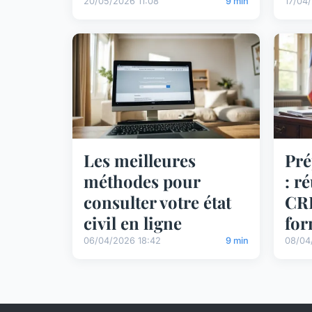
20/05/2026 11:08
9 min
17/04/
Les meilleures
Pré
méthodes pour
: r
consulter votre état
CRF
civil en ligne
for
06/04/2026 18:42
9 min
08/04