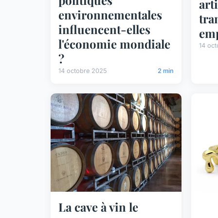
politiques
arti
environnementales
tra
influencent-elles
emp
l'économie mondiale
14 oc
?
14 octobre 2025
2 min
La cave à vin le