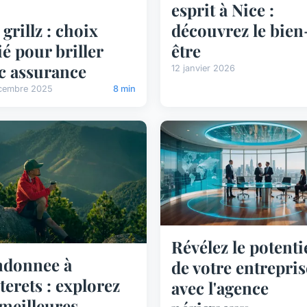
esprit à Nice :
découvrez le bien
 grillz : choix
être
ié pour briller
c assurance
12 janvier 2026
cembre 2025
8 min
Révélez le potenti
ndonnee à
de votre entrepris
terets : explorez
avec l'agence
 meilleures