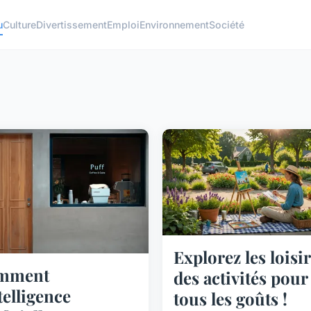
u
Culture
Divertissement
Emploi
Environnement
Société
Explorez les loisir
mment
des activités pour
ntelligence
tous les goûts !