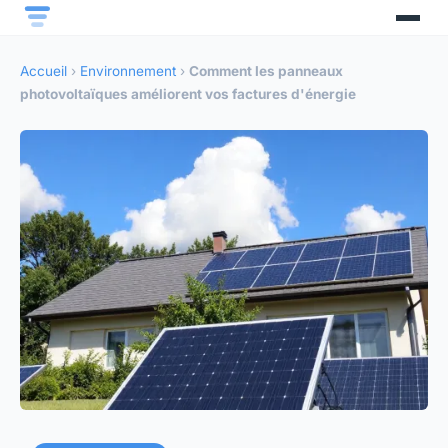
Accueil
›
Environnement
›
Comment les panneaux
photovoltaïques améliorent vos factures d'énergie