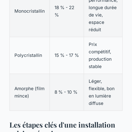
performance,
To
18 % - 22
longue durée
pe
Monocristallin
%
de vie,
pa
espace
o
réduit
Prix
To
compétitif,
sp
Polycristallin
15 % - 17 %
production
bi
stable
e
Léger,
Bâ
Amorphe (film
flexible, bon
in
8 % - 10 %
mince)
en lumière
in
diffuse
ar
Les étapes clés d'une installation