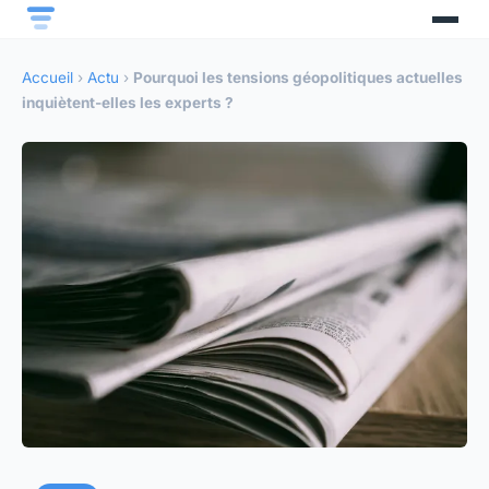
Accueil
›
Actu
›
Pourquoi les tensions géopolitiques actuelles
inquiètent-elles les experts ?