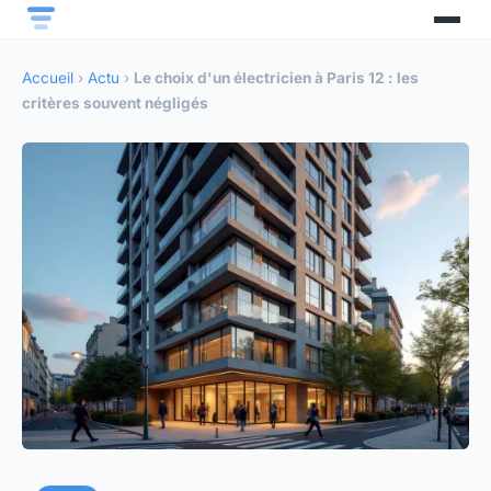
Accueil
›
Actu
›
Le choix d'un électricien à Paris 12 : les
critères souvent négligés