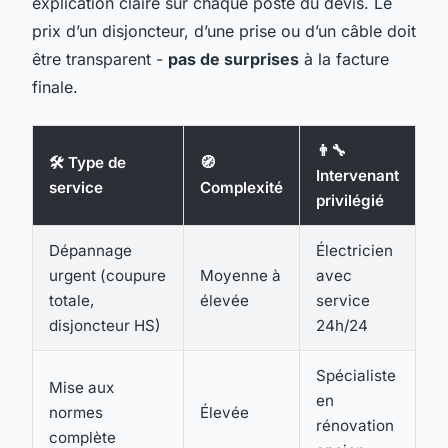
explication claire sur chaque poste du devis. Le
prix d’un disjoncteur, d’une prise ou d’un câble doit
être transparent -
pas de surprises
à la facture
finale.
👨‍🔧
🛠️ Type de
🧭
Intervenant
service
Complexité
privilégié
Dépannage
Électricien
urgent (coupure
Moyenne à
avec
totale,
élevée
service
disjoncteur HS)
24h/24
Spécialiste
Mise aux
en
normes
Élevée
rénovation
complète