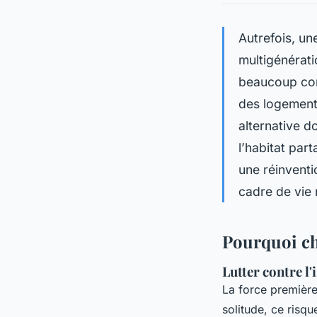
Autrefois, un
multigénératio
beaucoup conn
des logements
alternative d
l’habitat part
une réinventi
cadre de vie 
Pourquoi cho
Lutter contre l'
La force premièr
solitude, ce risq