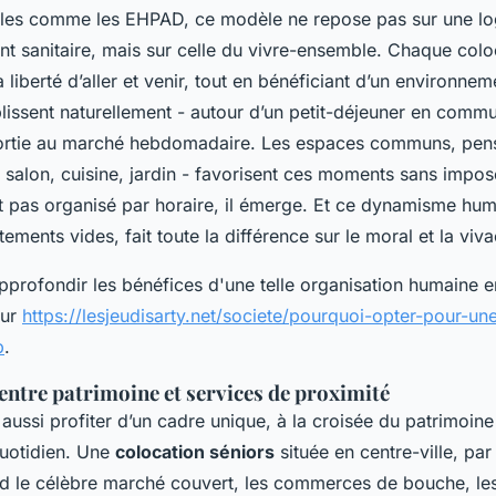
ales comme les EHPAD, ce modèle ne repose pas sur une lo
 sanitaire, mais sur celle du vivre-ensemble. Chaque colo
liberté d’aller et venir, tout en bénéficiant d’un environnem
ablissent naturellement - autour d’un petit-déjeuner en commu
sortie au marché hebdomadaire. Les espaces communs, pe
- salon, cuisine, jardin - favorisent ces moments sans impos
est pas organisé par horaire, il émerge. Et ce dynamisme hum
ements vides, fait toute la différence sur le moral et la vivac
'approfondir les bénéfices d'une telle organisation humaine 
sur
https://lesjeudisarty.net/societe/pourquoi-opter-pour-un
p
.
 entre patrimoine et services de proximité
t aussi profiter d’un cadre unique, à la croisée du patrimoi
quotidien. Une
colocation séniors
située en centre-ville, pa
ed le célèbre marché couvert, les commerces de bouche, le