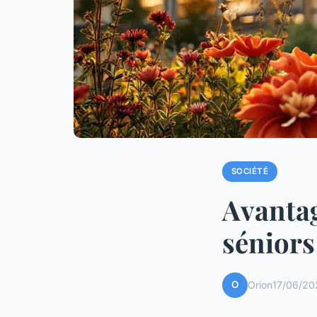
SOCIÉTÉ
Avantag
séniors
O
Orion
17/06/20