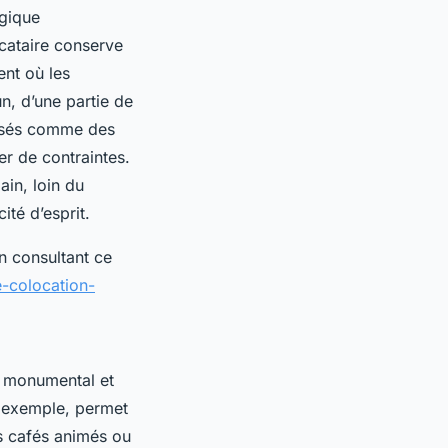
gique
cataire conserve
ent où les
n, d’une partie de
nsés comme des
er de contraintes.
ain, loin du
ité d’esprit.
en consultant ce
e-colocation-
ne monumental et
r exemple, permet
s cafés animés ou