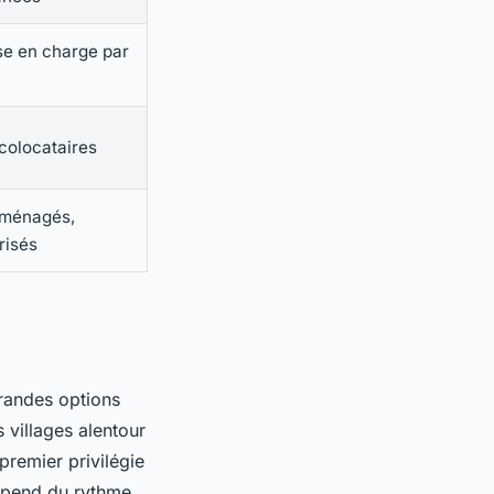
se en charge par
 colocataires
aménagés,
risés
 grandes options
s villages alentour
premier privilégie
 dépend du rythme