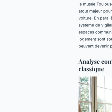
le musée Toulouse
atout majeur pour
voiture. En parall
système de vigila
espaces communs, 
logement sont sou
peuvent devenir 
Analyse com
classique