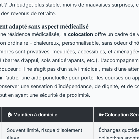
tat ? Un budget plus stable, moins de mauvaises surprises, e
 des revenus de retraite.
nt adapté sans aspect médicalisé
ne résidence médicalisée, la
colocation
offre un cadre de 
on ordinaire - chaleureux, personnalisable, sans odeur d’hôp
mbres sont privatives, meublées, accessibles, et aménagée
té (barres d’appui, sols antidérapants, etc.). L’accompagnem
ouceur : il ne s’agit pas d’un suivi médical, mais d’une atten
r l’autre, une aide ponctuelle pour porter les courses ou a
nserver une sensation d’indépendance, de dignité, et de co
ut en ayant une sécurité de proximité.
🏠 Maintien à domicile
🏡 Colocation Sén
Souvent limité, risque d’isolement
Échanges quotidie
élevé
collectives spont