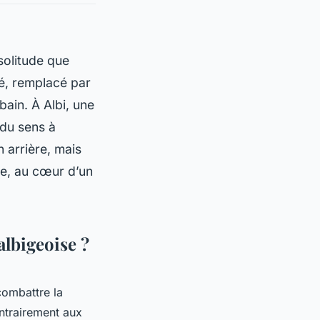
 solitude que
té, remplacé par
bain. À Albi, une
 du sens à
n arrière, mais
ée, au cœur d’un
albigeoise ?
combattre la
ntrairement aux