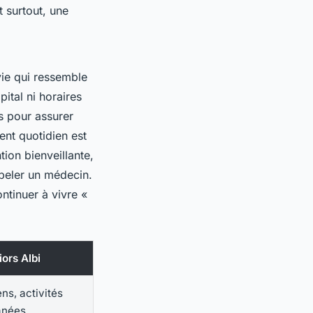
t surtout, une
vie qui ressemble
ital ni horaires
s pour assurer
ent quotidien est
tion bienveillante,
ppeler un médecin.
ntinuer à vivre «
iors Albi
ns, activités
anées