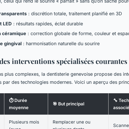
e, celui qui rend le sourire « parfait » sans qu’on sache pour
transparents
: discrétion totale, traitement planifié en 3D
t LED
: résultats rapides, éclat durable
n céramique
: correction globale de forme, couleur et esp
 gingival
: harmonisation naturelle du sourire
des interventions spécialisées courantes
s plus complexes, la dentisterie genevoise propose des int
s par des technologies modernes. Voici un aperçu des princ
⏱ Durée
🔧 Tech
🎯 But principal
moyenne
associ
Plusieurs mois
Remplacer une ou
Scanner