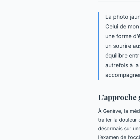
La photo jaun
Celui de mon
une forme d’é
un sourire au
équilibre ent
autrefois à l
accompagnem
L’approche g
À Genève, la méde
traiter la douleu
désormais sur une
l’examen de l’occl