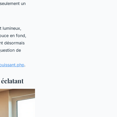
 seulement un
t lumineux,
ouce en fond,
t désormais
question de
louissant.php
.
éclatant