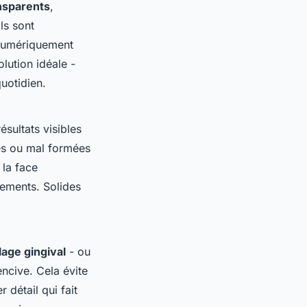
nsparents
,
ls sont
é numériquement
olution idéale -
quotidien.
ésultats visibles
es ou mal formées
 la face
acements. Solides
age gingival
- ou
encive. Cela évite
 détail qui fait