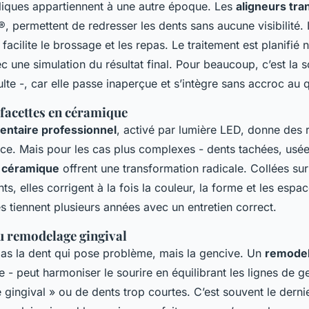
liques appartiennent à une autre époque. Les
aligneurs tra
 permettent de redresser les dents sans aucune visibilité. I
facilite le brossage et les repas. Le traitement est planifi
c une simulation du résultat final. Pour beaucoup, c’est la s
ulte -, car elle passe inaperçue et s’intègre sans accroc au 
facettes en céramique
entaire professionnel
, activé par lumière LED, donne des r
ce. Mais pour les cas plus complexes - dents tachées, usé
n céramique
offrent une transformation radicale. Collées sur
ts, elles corrigent à la fois la couleur, la forme et les esp
les tiennent plusieurs années avec un entretien correct.
u remodelage gingival
 pas la dent qui pose problème, mais la gencive. Un
remodel
 - peut harmoniser le sourire en équilibrant les lignes de g
re gingival » ou de dents trop courtes. C’est souvent le dernier