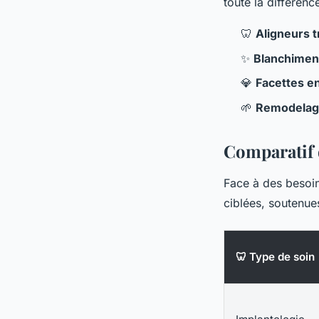
toute la différenc
🦷
Aligneurs 
✨
Blanchimen
💎
Facettes e
🌱
Remodelage
Comparatif 
Face à des besoin
ciblées, soutenue
🦷 Type de soin