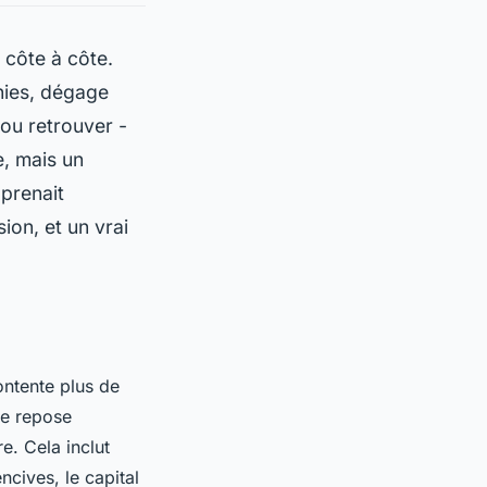
 côte à côte.
nies, dégage
 ou retrouver -
e, mais un
pprenait
ion, et un vrai
ntente plus de
le repose
e. Cela inclut
ncives, le capital