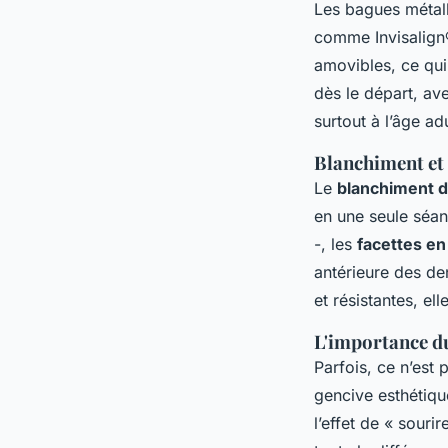
Les bagues métal
comme Invisalign®,
amovibles, ce qui 
dès le départ, ave
surtout à l’âge ad
Blanchiment et 
Le
blanchiment d
en une seule séan
-, les
facettes e
antérieure des den
et résistantes, el
L'importance d
Parfois, ce n’est
gencive esthétique
l’effet de « souri