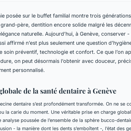
ie posée sur le buffet familial montre trois générations
 grand-père, dentition encore solide malgré les décen
légance naturelle. Aujourd’hui, à Genève, conserver -
ssi affirmé n’est plus seulement une question d’hygièn
re soin préventif, technologie et confort. Ce que l’on a
a dure, on peut désormais l’obtenir avec douceur, précis
ent personnalisé.
lobale de la santé dentaire à Genève
cine dentaire s’est profondément transformée. On ne se co
r ou la carie du moment. Une véritable prise en charge globa
 analyse poussée de l’ensemble de la sphère bucco-dentair
usion - la manière dont les dents s’emboîtent -, l’état des ge