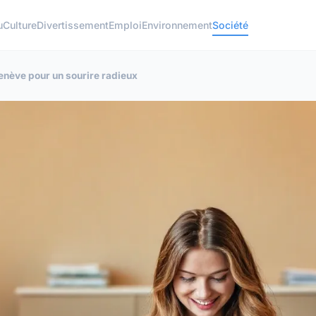
u
Culture
Divertissement
Emploi
Environnement
Société
enève pour un sourire radieux