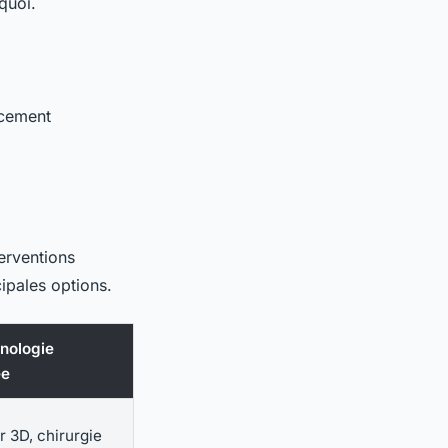
quoi.
acement
erventions
ipales options.
nologie
ée
 3D, chirurgie