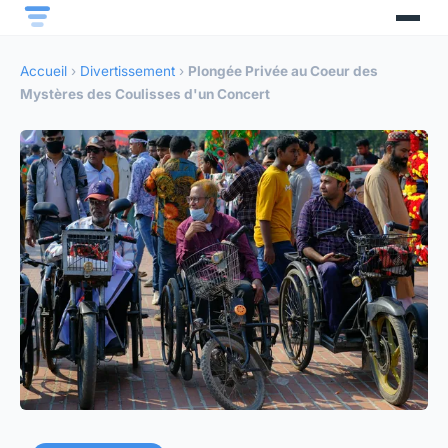
Accueil
›
Divertissement
›
Plongée Privée au Coeur des
Mystères des Coulisses d'un Concert