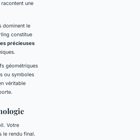
 racontent une
s dominent le
ling constitue
res précieuses
niques.
ifs géométriques
gos ou symboles
n véritable
porte.
hologie
il. Votre
 le rendu final.