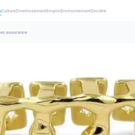
u
Culture
Divertissement
Emploi
Environnement
Société
 avec assurance