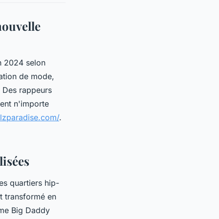
nouvelle
 2024 selon
ration de mode,
l. Des rappeurs
ment n'importe
illzparadise.com/
.
lisées
es quartiers hip-
t transformé en
mme Big Daddy