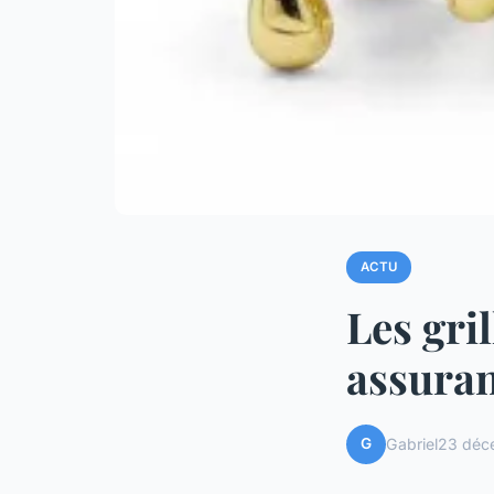
ACTU
Les gril
assura
G
Gabriel
23 déc