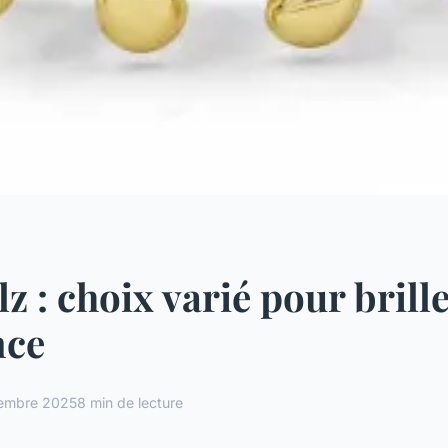
lz : choix varié pour brill
nce
embre 2025
8 min de lecture