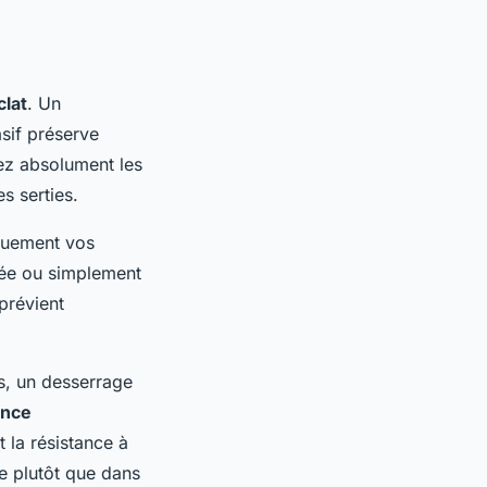
clat
. Un
sif préserve
tez absolument les
s serties.
iquement vos
isée ou simplement
prévient
es, un desserrage
ance
 la résistance à
me plutôt que dans