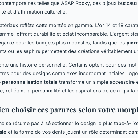
contemporaines telles que A$AP Rocky, ces bijoux buccaux
ité et d'affirmation culturelle.
atériaux reflète cette montée en gamme. L'or 14 et 18 carat
mme, offrant durabilité et éclat incomparable. L'argent ster
légante pour les budgets plus modestes, tandis que les
pier
s ou les saphirs permettent des créations véritablement u
onte une histoire personnelle. Certains optent pour des mot
utres pour des designs complexes incorporant initiales, lo
e
personnalisation totale
transforme un simple accessoire e
, reflétant la personnalité et les aspirations de celui qui la 
n choisir ces parures selon votre morp
 ne se résume pas à sélectionner le design le plus tape-à-l'œ
ale
et la forme de vos dents jouent un rôle déterminant dans